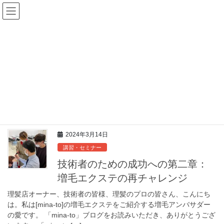
コ
ナ
ン
ビ
テ
ゲ
ン
ー
Blog
ツ
シ
へ
ョ
ス
ン
HOME
Blog
2024年3月
キ
に
ッ
移
プ
動
2024年3月
2024年3月14日
講習・セミナー
技術者のための成功への第二章：
増毛エクステの再チャレンジ
理髪店オーナー、技術者の皆様、理髪のプロの皆さん、こんにち
は。私は[mina-to]の増毛エクステをご紹介する増毛アンバサダー
の愛です。 「mina-to」ブログをお読みいただき、ありがとうござ