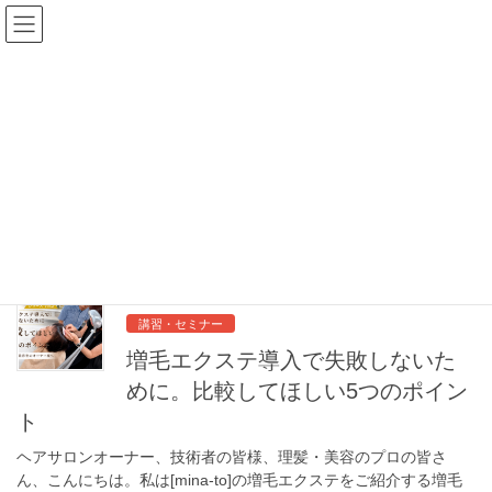
コ
ナ
ン
ビ
テ
ゲ
ン
ー
Blog
ツ
シ
へ
ョ
ス
ン
HOME
Blog
理容室メニュー
キ
に
ッ
移
プ
動
理容室メニュー
2026年7月1日
講習・セミナー
増毛エクステ導入で失敗しないた
めに。比較してほしい5つのポイン
ト
ヘアサロンオーナー、技術者の皆様、理髪・美容のプロの皆さ
ん、こんにちは。私は[mina-to]の増毛エクステをご紹介する増毛