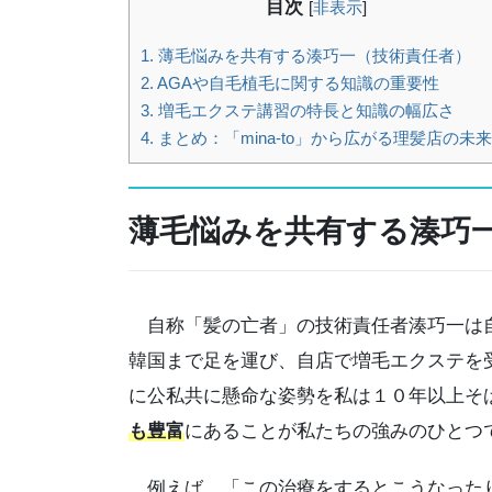
目次
[
非表示
]
1.
薄毛悩みを共有する湊巧一（技術責任者）
2.
AGAや自毛植毛に関する知識の重要性
3.
増毛エクステ講習の特長と知識の幅広さ
4.
まとめ：「mina-to」から広がる理髪店の未来
薄毛悩みを共
有する湊巧
自称「髪の亡者」の技術責任者湊巧一は自
韓国まで足を運び、自店で増毛エクステを
に公私共に懸命な姿勢を私は１０年以上そ
も豊富
にあることが私たちの強みのひとつ
例えば、「この治療をするとこうなったり