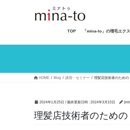
コ
ナ
ン
ビ
テ
ゲ
ン
ー
ツ
シ
TOP
「mina-to」の増毛エク
へ
ョ
ス
ン
キ
に
ッ
移
プ
動
HOME
Blog
講習・セミナー
理髪店技術者のための
2024年1月25日
/ 最終更新日時 :
2024年3月15日
[min
理髪店技術者のための