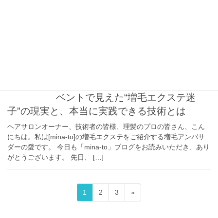
｜技術講習で確認できる“安心のポ
イント”とは
増毛エクステ技術講習の様子
2025年11月28日
増毛エクステ技術
1000本増やしたのに実感弱い？イ
ベントで見えた“増毛エクステ迷
子”の現実と、本当に実践できる技術とは
ヘアサロンオーナー、技術者の皆様、理髪のプロの皆さん、こん
にちは。私は[mina-to]の増毛エクステをご紹介する増毛アンバサ
ダーの愛です。 今日も「mina-to」ブログをお読みいただき、あり
がとうございます。 先日、 […]
投
固
固
固
1
2
3
»
稿
定
定
定
ペ
ペ
ペ